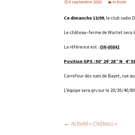
8 septembre 2020
Activité
Ce dimanche 13/09
, le club radio 
Le château–ferme de Wartet sera à
La référence est :
ON-00841
Position GPS : 50° 29’ 28’’ N 4° 58
Carrefour des rues de Bayet, rue au
L’équipe sera qrv sur le 20/30/40/80
Navigation
←
Activité « Château »