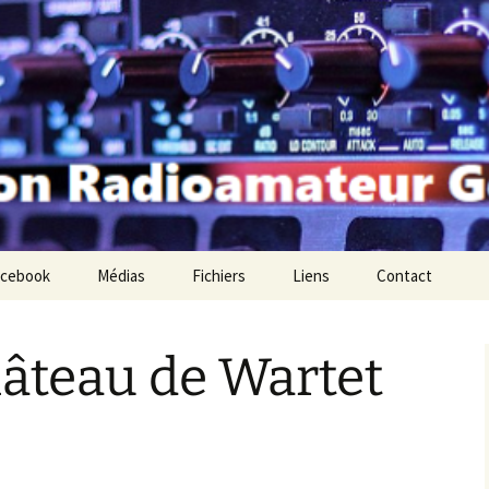
teur de Gembloux
acebook
Médias
Fichiers
Liens
Contact
Réunions
DMR pour les nuls
Firmware Anytone (1)
hâteau de Wartet
Barbecue 2022
Kiwi SDR
Firmware Anytone (2)
Barbecue 2023
BlueDV
Barbecue 2025