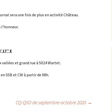
Fieldday SSB 2022
Durnal sera une fois de plus en activité Château.
Fieldday SSB 2023
 l’honneur.
’ 17’’ E
x vallées et grand rue à 5024 Wartet.
 en SSB et CW à partir de 08h.
CQ-QSO de septembre-octobre 2020
→